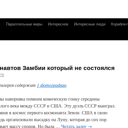
я
Параллельные миры
Интересное
Интересные люди
Корабли-
навтов Замбии который не состоялся
g75
галерея содержит
1 фотографию
.
мы наверняка помним комическую гонку середины
лого века между СССР и США. Эту дуэль СССР выиграл,
авив в космос первого космонавта Земли. США в свою
едь организовали высадку на Луну, которая до сих пор
вает массу споров. Но была …
Читать далее
→