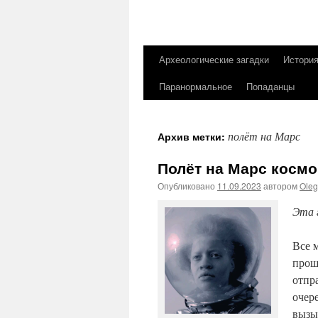
Археологические загадки
Истори
Перейти
Паранормальное
Попаданцы
к
содержимому
полёт на Марс
Архив метки:
Полёт на Марс космо
Опубликовано
11.09.2023
автором
Ole
Эта 
Все 
прош
отпр
очер
вызы