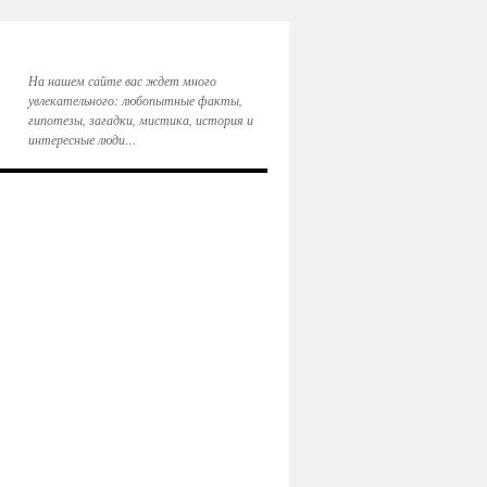
На нашем сайте вас ждет много
увлекательного: любопытные факты,
гипотезы, загадки, мистика, история и
интересные люди…