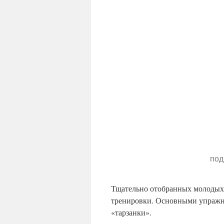
под
Тщательно отобранных молодых 
тренировки. Основными упражне
«тарзанки».
Стать первым замбийским космо
Мата Мвамбва. Она должна была 