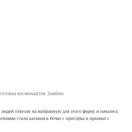
готовка космонавтов Замбии
людей отвезли на выбранную для этого ферму и начались
ниями стали катания в бочке с пригорка и прыжки с
навтом выпала честь семнадцатилетней девушке, по имени
отправиться в космос в капсуле, изготовленной из меди и