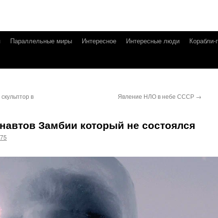
я
Параллельные миры
Интересное
Интересные люди
Корабли-
скульптор в
Явление НЛО в небе СССР
→
навтов Замбии который не состоялся
g75