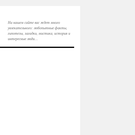
На нашем сайте вас ждет много
увлекательного: любопытные факты,
гипотезы, загадки, мистика, история и
интересные люди…