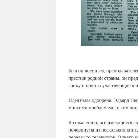
Был он военным, преподавателем
престиж родной страны, он пре
гонку и обойти участвующие в н
Идея была одобрена. Эдвард Нко
многими проблемами, в том числ
К сожалению, все имеющиеся св
почерпнуты из нескольких книг
передач то телевизору. Однако 