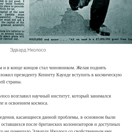
Эдвард Нколосо
 и в конце концов стал чиновником. Желая поднять
дложил президенту Кеннету Каунде вступить в космическую
ей страны.
лосо возглавил научный институт, который занимался
е и освоением космоса.
едения, касающиеся данной проблемы, в основном были
, оставшихся после британских колонизаторов и доступных
это не помешало Эдварду Нколосо со свойственным ему