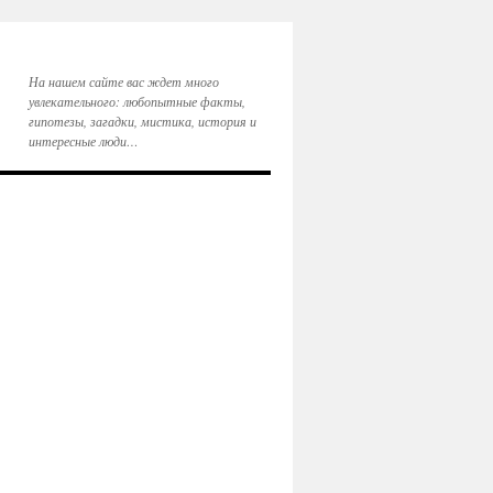
На нашем сайте вас ждет много
увлекательного: любопытные факты,
гипотезы, загадки, мистика, история и
интересные люди…