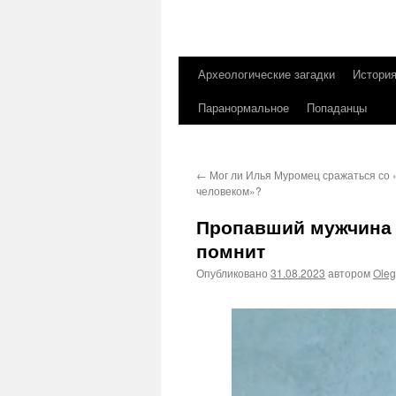
Археологические загадки
Истори
Перейти
Паранормальное
Попаданцы
к
содержимому
←
Мог ли Илья Муромец сражаться со
человеком»?
Пропавший мужчина в
помнит
Опубликовано
31.08.2023
автором
Ole