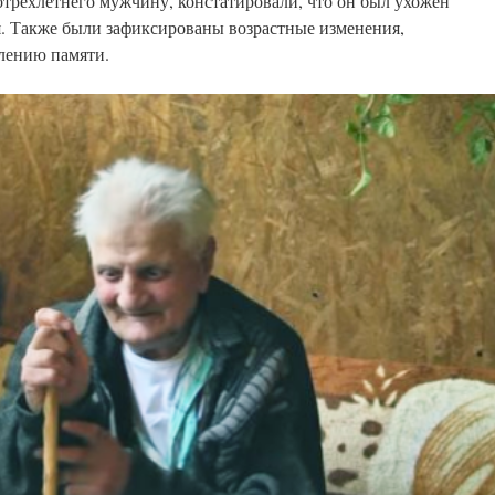
отрёхлетнего мужчину, констатировали, что он был ухожен
мя. Также были зафиксированы возрастные изменения,
блению памяти.