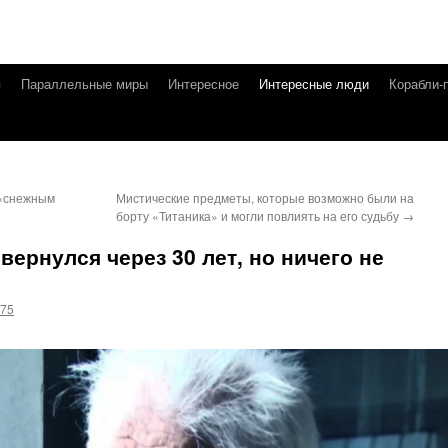
я
Параллельные миры
Интересное
Интересные люди
Корабли-
 «снежным
Мистические предметы, которые возможно были на
борту «Титаника» и могли повлиять на его судьбу
→
ернулся через 30 лет, но ничего не
g75