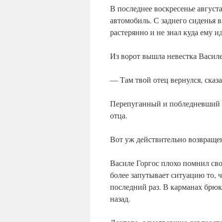
В последнее воскресенье август
автомобиль. С заднего сиденья
растерянно и не знал куда ему и
Из ворот вышла невестка Василе
— Там твой отец вернулся, сказ
Перепуганный и побледневший с
отца.
Вот уж действительно возвращен
Василе Горгос плохо помнил свои
более запутывает ситуацию то, ч
последний раз. В карманах брюк
назад.