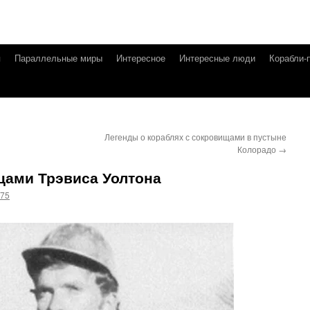
я
Параллельные миры
Интересное
Интересные люди
Корабли-
Легенды о кораблях с сокровищами в пустыне
Колорадо
→
ами Трэвиса Уолтона
g75