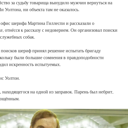
йство за судьбу товарища вынудило мужчин вернуться на
Ни Уолтона, ни объекта там не оказалось.
 офис шерифа Мартина Гиллеспи и рассказали о
, отнёсся к рассказу с недоверием. Он организовал поиски
 служебных собак.
 поисков шериф принял решение испытать бригаду
оскольку были большие сомнения в правдоподобности
рдил искренность испытуемых.
ис Уолтон.
 находящегося на одной из заправок. Парень был небрит,
тощённым.