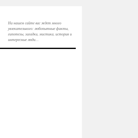
На нашем сайте вас ждет много
увлекательного: любопытные факты,
гипотезы, загадки, мистика, история и
интересные люди…