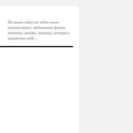
На нашем сайте вас ждет много
увлекательного: любопытные факты,
гипотезы, загадки, мистика, история и
интересные люди…