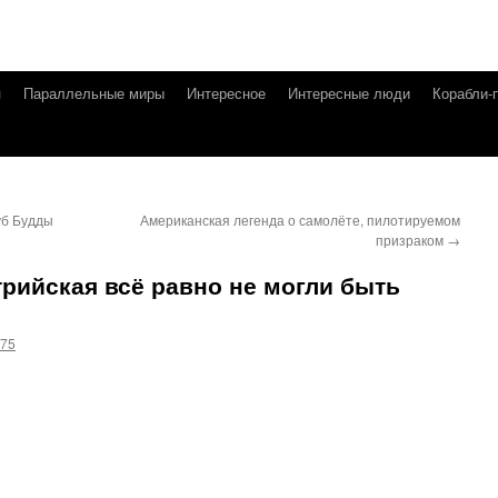
я
Параллельные миры
Интересное
Интересные люди
Корабли-
уб Будды
Американская легенда о самолёте, пилотируемом
призраком
→
рийская всё равно не могли быть
g75