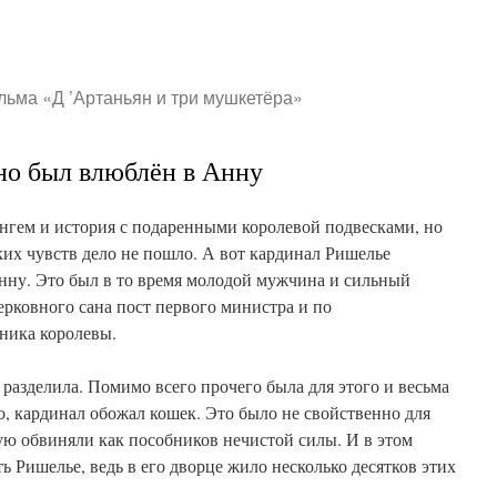
льма «Д ’Артаньян и три мушкетёра»
но был влюблён в Анну
нгем и история с подаренными королевой подвесками, но
ких чувств дело не пошло. А вот кардинал Ришелье
нну. Это был в то время молодой мужчина и сильный
рковного сана пост первого министра и по
ника королевы.
разделила. Помимо всего прочего была для этого и весьма
о, кардинал обожал кошек. Это было не свойственно для
тую обвиняли как пособников нечистой силы. И в этом
ь Ришелье, ведь в его дворце жило несколько десятков этих