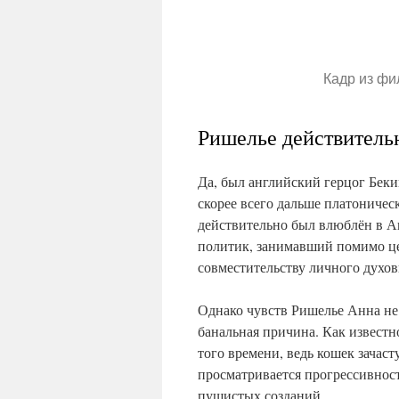
Кадр из фи
Ришелье действитель
Да, был английский герцог Беки
скорее всего дальше платоничес
действительно был влюблён в А
политик, занимавший помимо це
совместительству личного духов
Однако чувств Ришелье Анна не 
банальная причина. Как известн
того времени, ведь кошек зачас
просматривается прогрессивност
пушистых созданий.