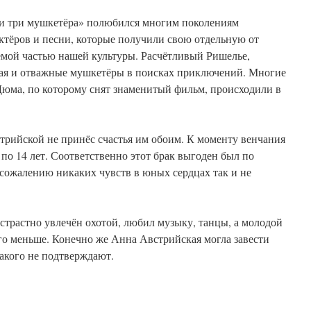
 и три мушкетёра» полюбился многим поколениям
актёров и песни, которые получили свою отдельную от
емой частью нашей культуры. Расчётливый Ришелье,
ая и отважные мушкетёры в поисках приключений. Многие
Дюма, по которому снят знаменитый фильм, происходили в
трийской не принёс счастья им обоим. К моменту венчания
по 14 лет. Соответственно этот брак выгоден был по
сожалению никаких чувств в юных сердцах так и не
страстно увлечён охотой, любил музыку, танцы, а молодой
го меньше. Конечно же Анна Австрийская могла завести
такого не подтверждают.