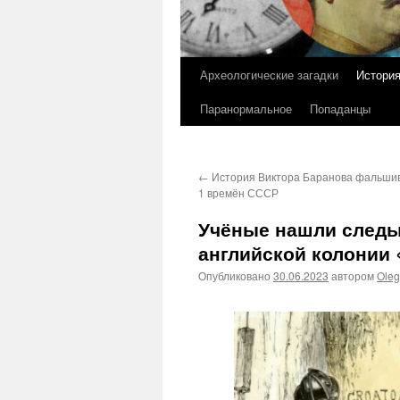
Археологические загадки
Истори
Перейти
Паранормальное
Попаданцы
к
содержимому
←
История Виктора Баранова фальши
1 времён СССР
Учёные нашли следы
английской колонии 
Опубликовано
30.06.2023
автором
Ole