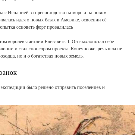
а с Испанией за превосходство на море и на новом
валась идея о новых базах в Америке, освоении её
попытка основать форт провалилась
том королевы англии Елизаветы I. Он выхлопотал себе
олонии и стал спонсором проекта. Конечно же, речь шла не
оходца, но и о богатствах новых земель.
оанок
 экспедиции было решено отправить поселенцев и