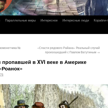
я
Параллельные миры
Интересное
Интересные люди
Корабли-
вомонетчика №
«Спасти рядового Райана» Реальный случай
произошедший с Павлом Ватутиным
→
 пропавшей в XVI веке в Америке
«Роанок»
g75