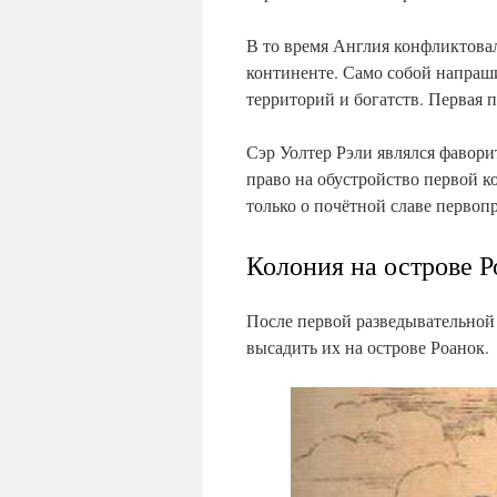
В то время Англия конфликтовал
континенте. Само собой напраши
территорий и богатств. Первая 
Сэр Уолтер Рэли являлся фавори
право на обустройство первой к
только о почётной славе первопр
Колония на острове Р
После первой разведывательной
высадить их на острове Роанок.