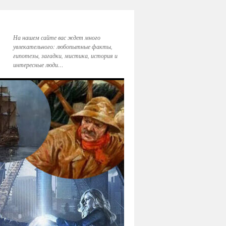
На нашем сайте вас ждет много
увлекательного: любопытные факты,
гипотезы, загадки, мистика, история и
интересные люди…