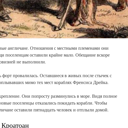
рвые англичане. Отношения с местными племенами они
щи поселенцам оставили крайне мало. Обещание вскоре
ровизией не выполнили.
ь форт провалилась. Оставшиеся в живых после стычек с
плывавших мимо тех мест кораблях Френсиса Дрейка.
крепление. Они попросту разминулись в море. Видя полное
 новые поселенцы отказались покидать корабли. Чтобы
нгличане оставили пятнадцать человек и отплыли домой.
 Кроатоан