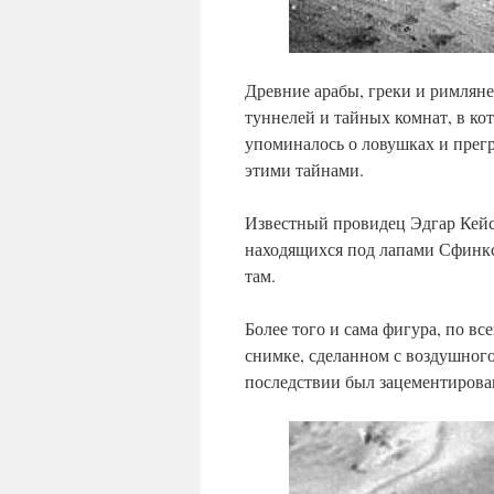
Древние арабы, греки и римлян
туннелей и тайных комнат, в к
упоминалось о ловушках и прегр
этими тайнами.
Известный провидец Эдгар Кейси
находящихся под лапами Сфинкс
там.
Более того и сама фигура, по вс
снимке, сделанном с воздушного
последствии был зацементирова