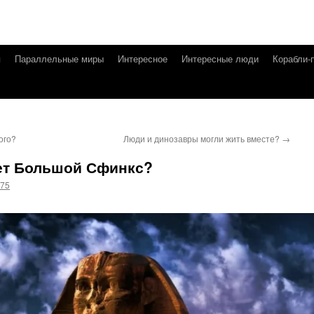
я
Параллельные миры
Интересное
Интересные люди
Корабли-
ого?
Люди и динозавры могли жить вместе?
→
ет Большой Сфинкс?
g75