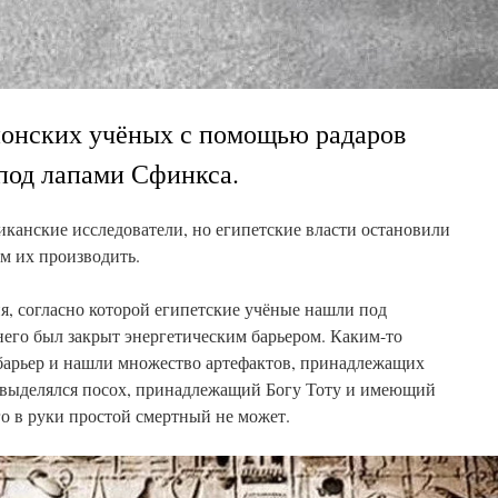
японских учёных с помощью радаров
под лапами Сфинкса.
риканские исследователи, но египетские власти остановили
м их производить.
ия, согласно которой египетские учёные нашли под
него был закрыт энергетическим барьером. Каким-то
 барьер и нашли множество артефактов, принадлежащих
 выделялся посох, принадлежащий Богу Тоту и имеющий
го в руки простой смертный не может.