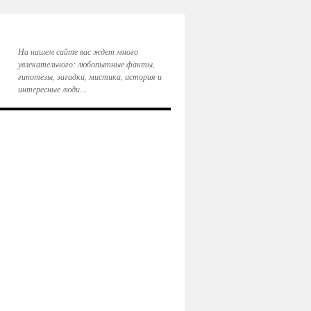
На нашем сайте вас ждет много
увлекательного: любопытные факты,
гипотезы, загадки, мистика, история и
интересные люди…