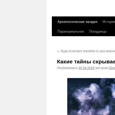
Археологические загадки
Истори
Перейти
Паранормальное
Попаданцы
к
содержимому
←
Куда исчезают корабли со дна морск
Какие тайны скрыва
Опубликовано
30.06.2023
автором
Ole