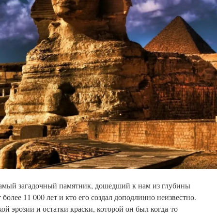
амый загадочный памятник, дошедший к нам из глубины
т более 11 000 лет и кто его создал доподлинно неизвестно.
ой эрозии и остатки краски, которой он был когда-то