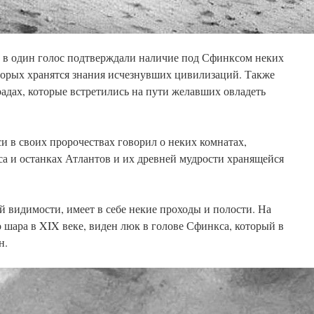
е в один голос подтверждали наличие под Сфинксом неких
оторых хранятся знания исчезнувших цивилизаций. Также
адах, которые встретились на пути желавших овладеть
 в своих пророчествах говорил о неких комнатах,
а и останках Атлантов и их древней мудрости хранящейся
ей видимости, имеет в себе некие проходы и полости. На
 шара в XIX веке, виден люк в голове Сфинкса, который в
н.