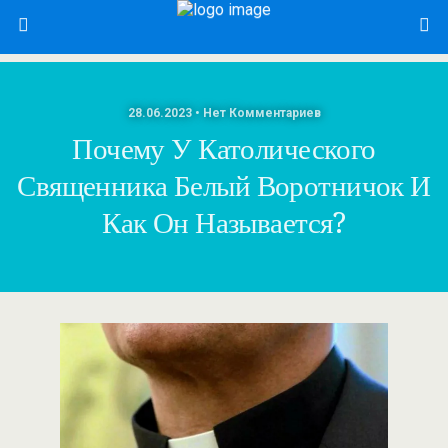
28.06.2023 • Нет Комментариев
Почему У Католического
Священника Белый Воротничок И
Как Он Называется?