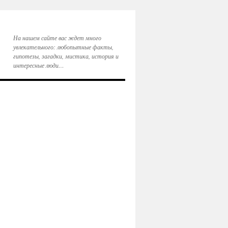
На нашем сайте вас ждет много
увлекательного: любопытные факты,
гипотезы, загадки, мистика, история и
интересные люди…