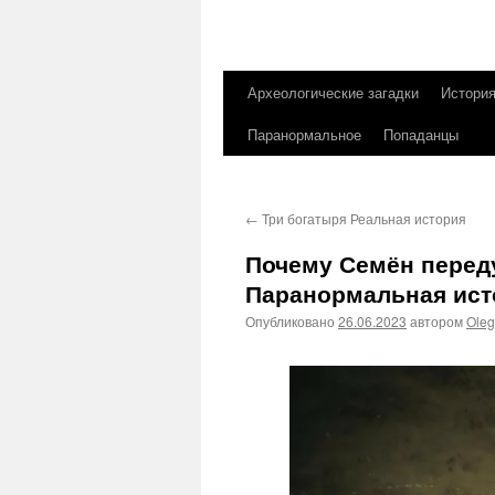
Археологические загадки
Истори
Перейти
Паранормальное
Попаданцы
к
содержимому
←
Три богатыря Реальная история
Почему Семён перед
Паранормальная ист
Опубликовано
26.06.2023
автором
Ole