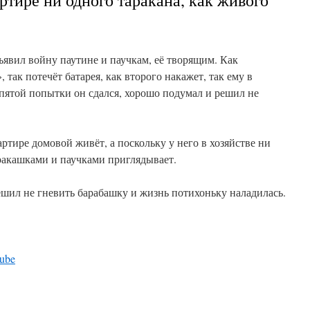
артире ни одного таракана, как живого
явил войну паутине и паучкам, её творящим. Как
 так потечёт батарея, как второго накажет, так ему в
 пятой попытки он сдался, хорошо подумал и решил не
ртире домовой живёт, а поскольку у него в хозяйстве ни
аракашками и паучками приглядывает.
решил не гневить барабашку и жизнь потихоньку наладилась.
ube