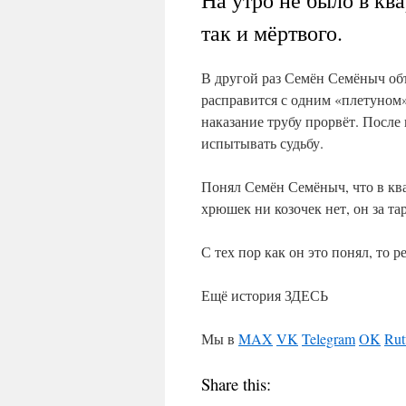
На утро не было в кв
так и мёртвого.
В другой раз Семён Семёныч объ
расправится с одним «плетуном»,
наказание трубу прорвёт. После
испытывать судьбу.
Понял Семён Семёныч, что в ква
хрюшек ни козочек нет, он за т
С тех пор как он это понял, то 
Ещё история ЗДЕСЬ
Мы в
MAX
VK
Telegram
OK
Rut
Share this: