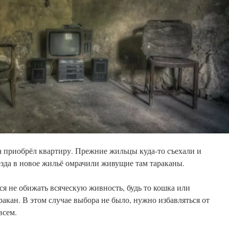
 приобрёл квартиру. Прежние жильцы куда-то съехали и
езда в новое жильё омрачили живущие там тараканы.
ся не обижать всяческую живность, будь то кошка или
ракан. В этом случае выбора не было, нужно избавляться от
всем.