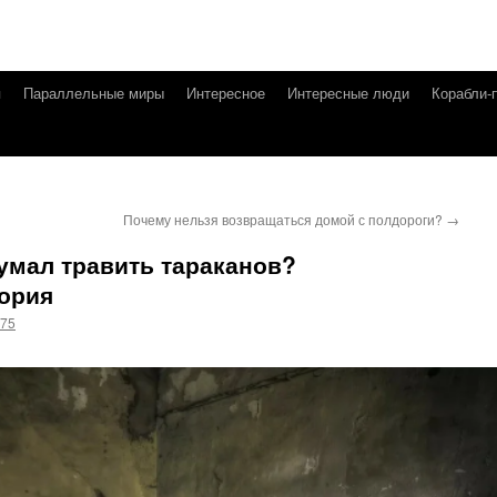
я
Параллельные миры
Интересное
Интересные люди
Корабли-
Почему нельзя возвращаться домой с полдороги?
→
умал травить тараканов?
ория
g75