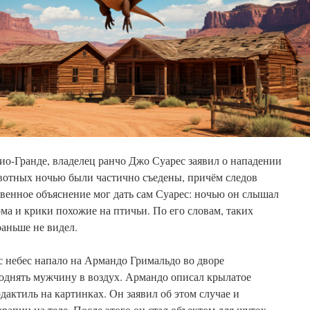
Рио-Гранде, владелец ранчо Джо Суарес заявил о нападении
ивотных ночью были частично съедены, причём следов
венное объяснение мог дать сам Суарес: ночью он слышал
а и крики похожие на птичьи. По его словам, таких
раньше не видел.
с небес напало на Армандо Гримальдо во дворе
поднять мужчину в воздух. Армандо описал крылатое
дактиль на картинках. Он заявил об этом случае и
рапин на теле. После этого он стал объектом для шуток