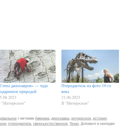
Стена динозавров» — чудо
Птеродактиль на фото 19-го
одаренное природой
века
5.08.2023
21.06.2023
 "Интересное"
В "Интересное"
рмальное
с метками
Америка
,
динозавры
,
интересное
,
история
,
ьное
,
птеродактиль
,
сверхъестественное
,
Техас
. Добавьте в закладки