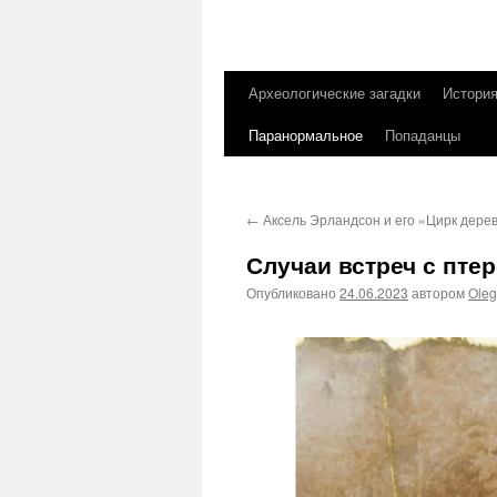
Археологические загадки
Истори
Перейти
Паранормальное
Попаданцы
к
содержимому
←
Аксель Эрландсон и его «Цирк дере
Случаи встреч с пте
Опубликовано
24.06.2023
автором
Ole