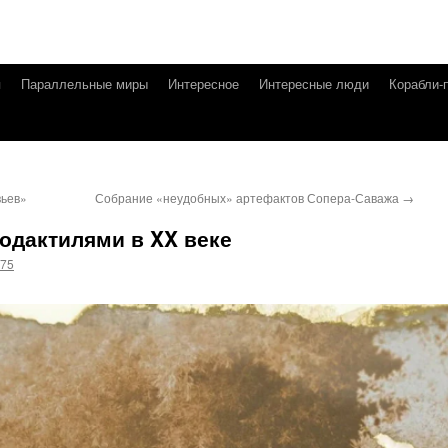
я
Параллельные миры
Интересное
Интересные люди
Корабли-
вьев»
Собрание «неудобных» артефактов Сопера-Саважа
→
родактилями в XX веке
g75