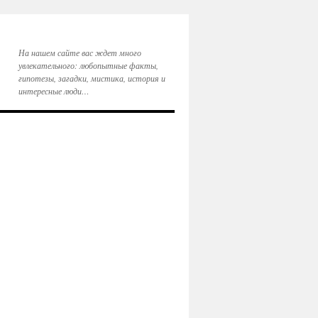
На нашем сайте вас ждет много
увлекательного: любопытные факты,
гипотезы, загадки, мистика, история и
интересные люди…