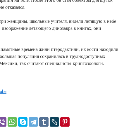
не отказался.
 три женщины, школьные учителя, видели летящую в небе
 изображение летающего динозавра в книгах, они
езапамятные времена жили птеродактили, их кости находили
ебольшая популяция сохранилась в труднодоступных
 Мексики, так считают специалисты-криптозоологи.
ube