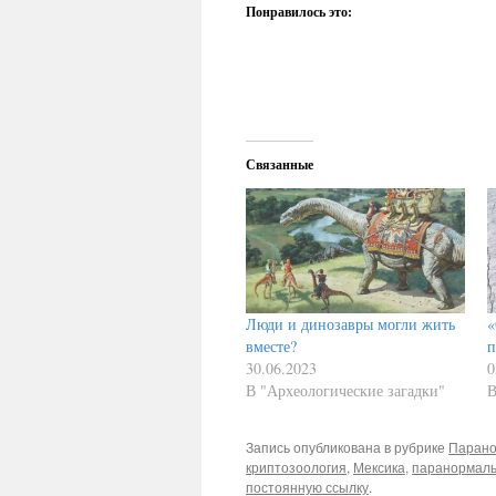
Понравилось это:
Связанные
Люди и динозавры могли жить
«
вместе?
п
30.06.2023
0
В "Археологические загадки"
В
Запись опубликована в рубрике
Парано
криптозоология
,
Мексика
,
паранормал
постоянную ссылку
.