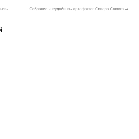
вьев»
Собрание «неудобных» артефактов Сопера-Саважа
→
й