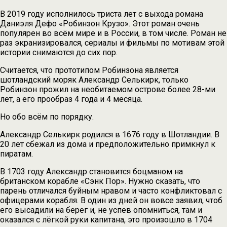
В 2019 году исполнилось триста лет с выхода романа
Даниэля Дефо «Робинзон Крузо». Этот роман очень
популярен во всём мире и в России, в том числе. Роман не
раз экранизировался, сериалы и фильмы по мотивам этой
истории снимаются до сих пор.
Считается, что прототипом Робинзона является
шотландский моряк Александр Селькирк, только
Робинзон прожил на необитаемом острове более 28-ми
лет, а его прообраз 4 года и 4 месяца.
Но обо всём по порядку.
Александр Селькирк родился в 1676 году в Шотландии. В
20 лет сбежал из дома и предположительно примкнул к
пиратам.
В 1703 году Александр становится боцманом на
британском корабле «Сэнк Пор». Нужно сказать, что
парень отличался буйным нравом и часто конфликтовал с
офицерами корабля. В один из дней он вовсе заявил, чтоб
его высадили на берег и, не успев опомниться, там и
оказался с лёгкой руки капитана, это произошло в 1704