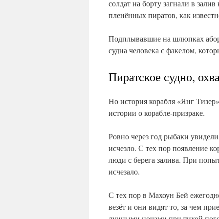
солдат на борту загнали в зали
пленённых пиратов, как известно
Подплывавшие на шлюпках абор
судна человека с факелом, котор
Пиратское судно, охв
Но история корабля «Янг Тизер»
истории о корабле-призраке.
Ровно через год рыбаки увидели
исчезло. С тех пор появление к
люди с берега залива. При попы
исчезало.
С тех пор в Махоун Бей ежегодн
везёт и они видят то, за чем пр
лунными ночами при тихой пого