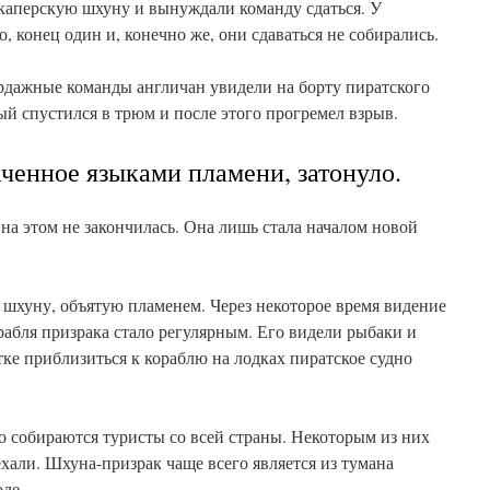
в каперскую шхуну и вынуждали команду сдаться. У
, конец один и, конечно же, они сдаваться не собирались.
дажные команды англичан увидели на борту пиратского
ый спустился в трюм и после этого прогремел взрыв.
аченное языками пламени, затонуло.
на этом не закончилась. Она лишь стала началом новой
 шхуну, объятую пламенем. Через некоторое время видение
орабля призрака стало регулярным. Его видели рыбаки и
тке приблизиться к кораблю на лодках пиратское судно
о собираются туристы со всей страны. Некоторым из них
иехали. Шхуна-призрак чаще всего является из тумана
де.