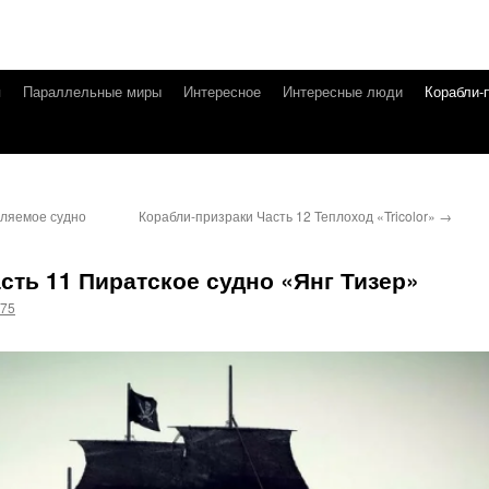
я
Параллельные миры
Интересное
Интересные люди
Корабли-
пляемое судно
Корабли-призраки Часть 12 Теплоход «Tricolor»
→
сть 11 Пиратское судно «Янг Тизер»
g75