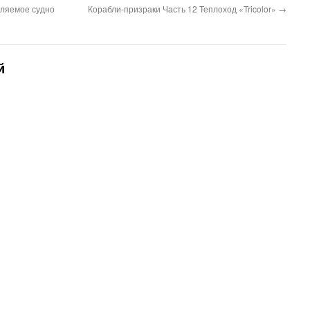
пляемое судно
Корабли-призраки Часть 12 Теплоход «Tricolor»
→
й