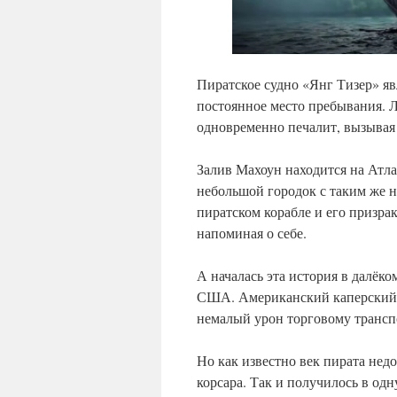
Пиратское судно «Янг Тизер» яв
постоянное место пребывания. Л
одновременно печалит, вызывая
Залив Махоун находится на Атл
небольшой городок с таким же 
пиратском корабле и его призрак
напоминая о себе.
А началась эта история в далёк
США. Американский каперский к
немалый урон торговому трансп
Но как известно век пирата недо
корсара. Так и получилось в одн