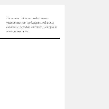
На нашем сайте вас ждет много
увлекательного: любопытные факты,
гипотезы, загадки, мистика, история и
интересные люди…