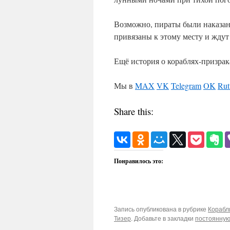
Возможно, пираты были наказаны
привязаны к этому месту и ждут
Ещё история о кораблях-призра
Мы в
MAX
VK
Telegram
OK
Rut
Share this:
Понравилось это:
Запись опубликована в рубрике
Корабл
Тизер
. Добавьте в закладки
постоянную