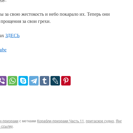
 за свою жестокость и небо покарало их. Теперь они
 прощения за свои грехи.
ках
ЗДЕСЬ
ube
и-призраки
с метками
Корабли-призраки Часть 11
,
притаское судно
,
Янг
 ссылку
.