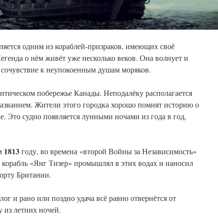
ляется одним из кораблей-призраков, имеющих своё
егенда о нём живёт уже несколько веков. Она волнует и
 сочувствие к неупокоенным душам моряков.
антическом побережье Канады. Неподалёку располагается
названием. Жители этого городка хорошо помнят историю о
е. Это судно появляется лунными ночами из года в год,
1813
ом
году, во времена «второй Войны за Независимость»
орабль «Янг Тизер» промышлял в этих водах и наносил
орту Британии.
лог и рано или поздно удача всё равно отвернётся от
у из летних ночей.