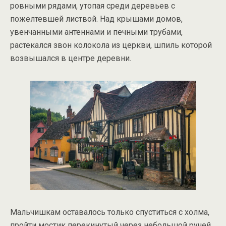
ровными рядами, утопая среди деревьев с
пожелтевшей листвой. Над крышами домов,
увенчанными антеннами и печными трубами,
растекался звон колокола из церкви, шпиль которой
возвышался в центре деревни.
Мальчишкам оставалось только спуститься с холма,
пройти мостик перекинутый через небольшой ручей