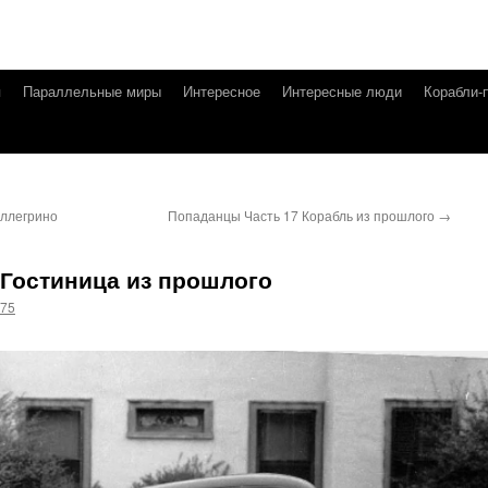
я
Параллельные миры
Интересное
Интересные люди
Корабли-
ллегрино
Попаданцы Часть 17 Корабль из прошлого
→
 Гостиница из прошлого
g75