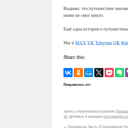
Видимо, это путешествие запомн
ними не смог никто.
Ещё одна история о путешестви
Мы в
MAX
VK
Telegram
OK
Rut
Share this:
Понравилось это:
Запись опубликована в рубрике
Попад
16
. Добавьте в закладки
постоянную сс
←
Попаданцы Часть 15 Хроновизор Пе