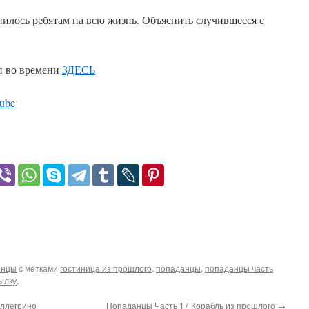
илось ребятам на всю жизнь. Объяснить случившееся с
и во времени
ЗДЕСЬ
ube
анцы
с метками
гостиница из прошлого
,
попаданцы
,
попаданцы часть
ылку
.
ллегрино
Попаданцы Часть 17 Корабль из прошлого
→