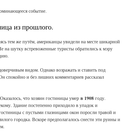
поминающееся событие.
ница из прошлого.
аясь тем же путём, американцы увидели на месте шикарной
Не на шутку встревоженные туристы обратились к мэру
цию.
доверчивым видом. Однако возражать и ставить под
. Он спокойно и без лишних комментариев рассказал
в 1908
 Оказалось, что хозяин гостиницы умер
году.
кому. Здание постепенно приходило в упадок и
 гостиницы с пустыми глазницами окон поросли травой и
илого городка. Вскоре предполагалось снести эти руины и
ом.