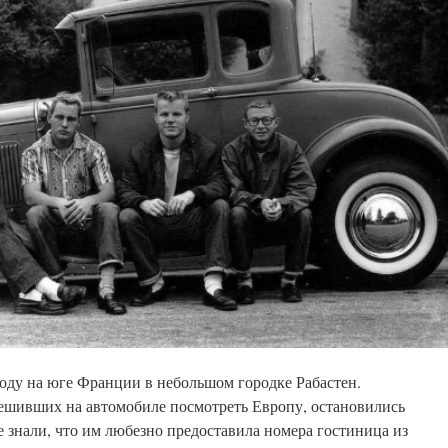
оду на юге Франции в небольшом городке Рабастен.
решивших на автомобиле посмотреть Европу, остановились
е знали, что им любезно предоставила номера гостиница из