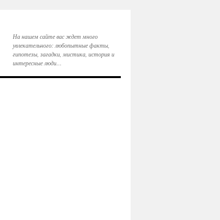
На нашем сайте вас ждет много
увлекательного: любопытные факты,
гипотезы, загадки, мистика, история и
интересные люди…