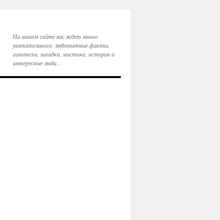
На нашем сайте вас ждет много
увлекательного: любопытные факты,
гипотезы, загадки, мистика, история и
интересные люди…