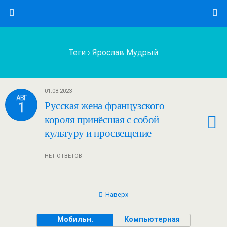
Теги › Ярослав Мудрый
01.08.2023
АВГ
1
Русская жена французского
короля принёсшая с собой
культуру и просвещение
НЕТ ОТВЕТОВ
Наверх
Мобильн.
Компьютерная