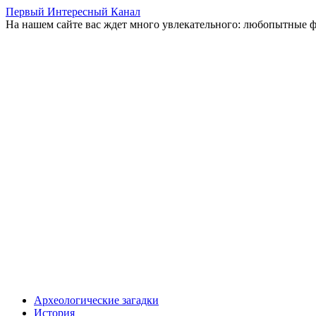
Первый Интересный Канал
На нашем сайте вас ждет много увлекательного: любопытные ф
Перейти
Археологические загадки
к
История