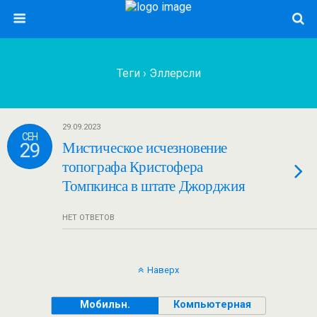
Теги › Эллерсли
29.09.2023
СЕН
29
Мистическое исчезновение
топографа Кристофера
Томпкинса в штате Джорджия
НЕТ ОТВЕТОВ
Наверх
Мобильн.
Компьютерная