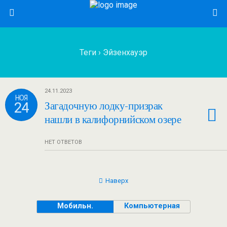
Теги › Эйзенхауэр
24.11.2023
НОЯ
24
Загадочную лодку-призрак
нашли в калифорнийском озере
НЕТ ОТВЕТОВ
Наверх
Мобильн.
Компьютерная