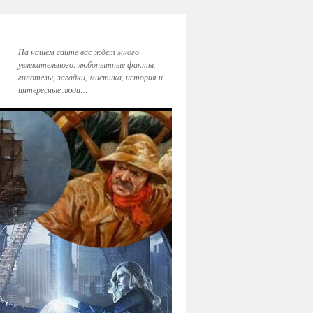
На нашем сайте вас ждет много
увлекательного: любопытные факты,
гипотезы, загадки, мистика, история и
интересные люди…