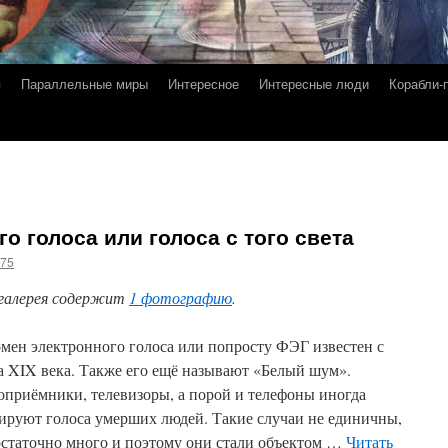
я
Параллельные миры
Интересное
Интересные люди
Корабли-
о голоса или голоса с того света
g75
галерея содержит
1 фотографию
.
мен электронного голоса или попросту ФЭГ известен с
а XIX века. Также его ещё называют «Белый шум».
оприёмники, телевизоры, а порой и телефоны иногда
ируют голоса умерших людей. Такие случаи не единичны,
остаточно много и поэтому они стали объектом …
Читать