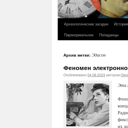
Археологические загадки
Истори
Перейти
Паранормальное
Попаданцы
к
содержимому
Эдисон
Архив метки:
Феномен электронног
Опубликовано
04.08.2023
автором
Ole
Эта 
Фено
конц
Ради
фикс
их д