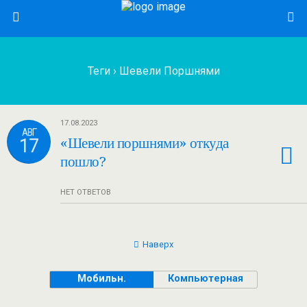
Теги › Шевели Поршнями
17.08.2023
АВГ
17
«Шевели поршнями» откуда
пошло?
НЕТ ОТВЕТОВ
Наверх
Мобильн.
Компьютерная