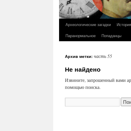
Археологические загадки
Истори
Перейти
Паранормальное
Попаданцы
к
содержимому
часть 55
Архив метки:
Не найдено
Извините, запрошенный вами ар
помощью поиска.
Найти: