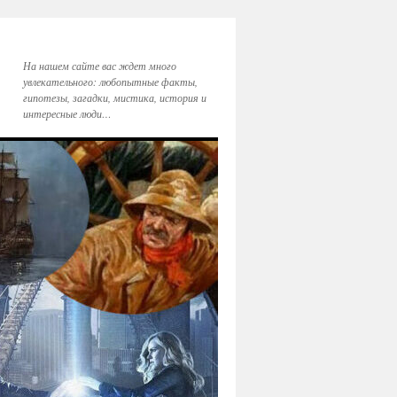
На нашем сайте вас ждет много
увлекательного: любопытные факты,
гипотезы, загадки, мистика, история и
интересные люди…