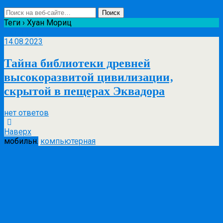
Теги › Хуан Мориц
Авг
14
14.08.2023
Тайна библиотеки древней
высокоразвитой цивилизации,
скрытой в пещерах Эквадора
нет ответов
Наверх
мобильн.
компьютерная