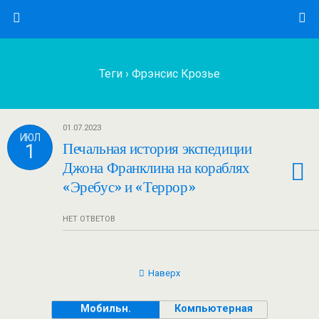
Теги › Фрэнсис Крозье
01.07.2023
ИЮЛ
1
Печальная история экспедиции
Джона Франклина на кораблях
«Эребус» и «Террор»
НЕТ ОТВЕТОВ
Наверх
Мобильн.
Компьютерная