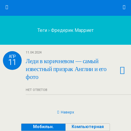
Теги › Фредерик Марриет
11.04.2024
АПР
11
Леди в коричневом — самый
известный призрак Англии и его
фото
НЕТ ОТВЕТОВ
Наверх
Мобильн.
Компьютерная