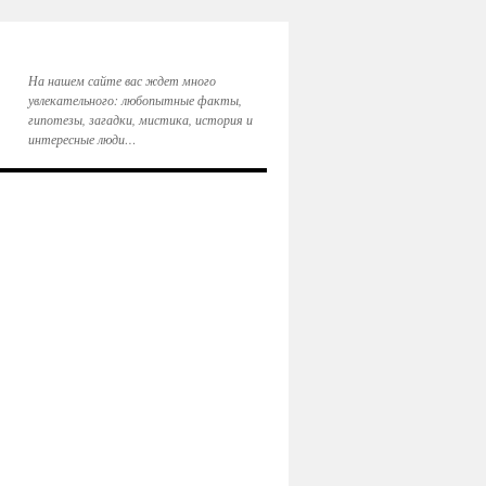
На нашем сайте вас ждет много
увлекательного: любопытные факты,
гипотезы, загадки, мистика, история и
интересные люди…