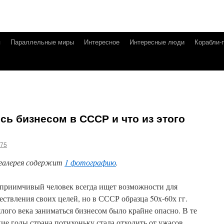
я
Параллельные миры
Интересное
Интересные люди
Корабли-
сь бизнесом в СССР и что из этого
g75
галерея содержит
1 фотографию
.
приимчивый человек всегда ищет возможности для
ествления своих целей, но в СССР образца 50х-60х гг.
лого века заниматься бизнесом было крайне опасно. В те
кие годы страна потихоньку стала отходить от ужасов