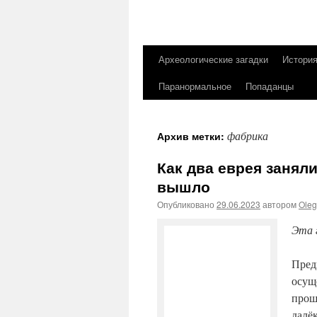
Археологические загадки
Истори
Перейти
Паранормальное
Попаданцы
к
содержимому
фабрика
Архив метки:
Как два еврея заняли
вышло
Опубликовано
29.06.2023
автором
Ole
Эта 
Пред
осущ
прош
далё