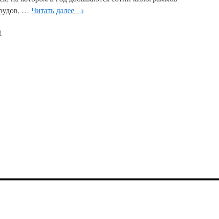
рудов, …
Читать далее
→
й