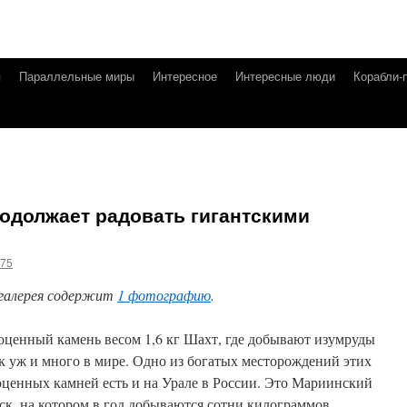
я
Параллельные миры
Интересное
Интересные люди
Корабли-
одолжает радовать гигантскими
g75
галерея содержит
1 фотографию
.
оценный камень весом 1,6 кг Шахт, где добывают изумруды
ак уж и много в мире. Одно из богатых месторождений этих
оценных камней есть и на Урале в России. Это Мариинский
ск, на котором в год добываются сотни килограммов