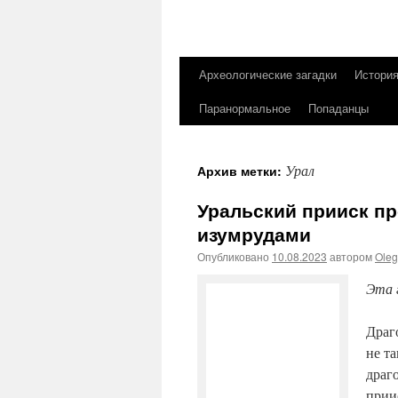
Археологические загадки
Истори
Перейти
Паранормальное
Попаданцы
к
содержимому
Урал
Архив метки:
Уральский прииск пр
изумрудами
Опубликовано
10.08.2023
автором
Ole
Эта 
Драг
не т
драг
прии