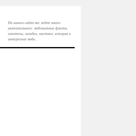
На нашем сайте вас ждет много
увлекательного: любопытные факты,
гипотезы, загадки, мистика, история и
интересные люди…