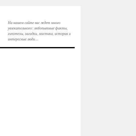
На нашем сайте вас ждет много
увлекательного: любопытные факты,
гипотезы, загадки, мистика, история и
интересные люди…