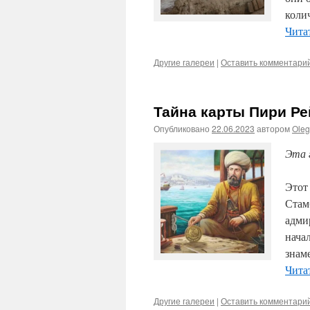
коли
Чита
Другие галереи
|
Оставить комментари
Тайна карты Пири Ре
Опубликовано
22.06.2023
автором
Ole
Эта 
Этот
Стам
адми
начал
знам
Чита
Другие галереи
|
Оставить комментари