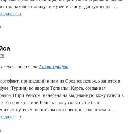
чество находок попадут в музеи и станут доступны для …
ть далее
→
й
йса
g75
галерея содержит
2 фотографии
.
 артефакт, пришедший к нам из Средневековья, хранится в
буле (Турция) во дворце Топкапы. Карта, созданная
ралом Пири Рейсом, нанесена на выделанную кожу газели в
е 16-го века. Пири Рейс, к слову сказать, не был
енитым путешественником или военноначальником и …
ть далее
→
й