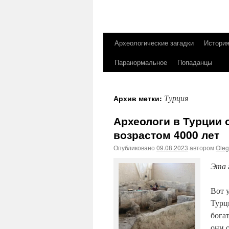
Археологические загадки
Истори
Перейти
Паранормальное
Попаданцы
к
содержимому
Турция
Архив метки:
Археологи в Турции
возрастом 4000 лет
Опубликовано
09.08.2023
автором
Ole
Эта 
Вот 
Турц
бога
они 