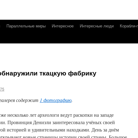
я
Параллельные миры
Интересное
Интересные люди
Корабли-
 обнаружили ткацкую фабрику
g75
галерея содержит
1 фотографию
.
уже несколько лет археологи ведут раскопки на западе
ии. Провинция Денизли заинтересовала учёных своей
той историей и удивительными находками. День за днём
открывают новые страницы истории своей страны. Большое