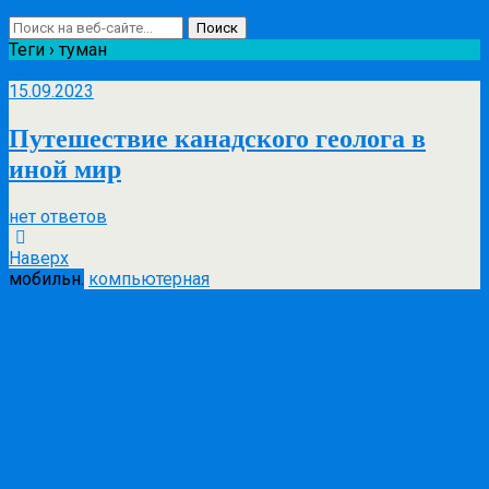
Теги › туман
Сен
15
15.09.2023
Путешествие канадского геолога в
иной мир
нет ответов
Наверх
мобильн.
компьютерная