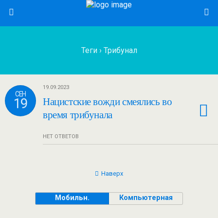
Теги › Трибунал
19.09.2023
СЕН
19
Нацистские вожди смеялись во
время трибунала
НЕТ ОТВЕТОВ
Наверх
Мобильн.
Компьютерная