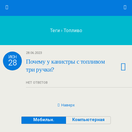
Теги › Топливо
28.06.2023
ИЮН
28
Почему у канистры с топливом
три ручки?
НЕТ ОТВЕТОВ
Наверх
Мобильн.
Компьютерная