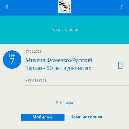
Теги › Тарзан
07.09.2023
СЕН
7
Михаил Фоменко»Русский
Тарзан» 60 лет в джунглях
НЕТ ОТВЕТОВ
Наверх
Мобильн.
Компьютерная