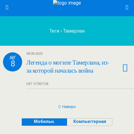
Теги › Тамерлан
08.08.2023
АВГ
8
Легенда о могиле Тамерлана, из-
за которой началась война
НЕТ ОТВЕТОВ
Наверх
Мобильн.
Компьютерная