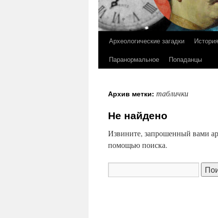
Археологические загадки
Истори
Перейти
Паранормальное
Попаданцы
к
содержимому
таблички
Архив метки:
Не найдено
Извините, запрошенный вами ар
помощью поиска.
Найти: