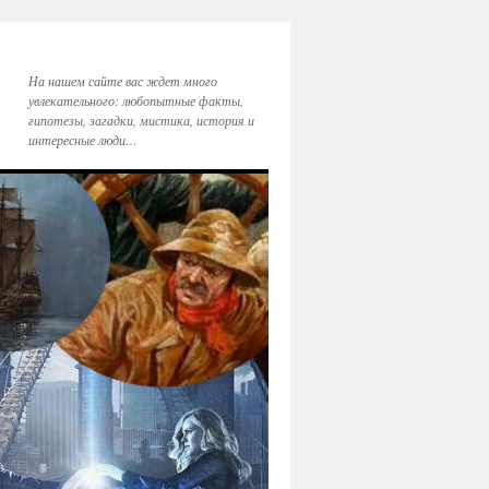
На нашем сайте вас ждет много
увлекательного: любопытные факты,
гипотезы, загадки, мистика, история и
интересные люди…