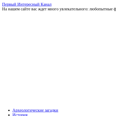
Первый Интересный Канал
На нашем сайте вас ждет много увлекательного: любопытные ф
Перейти
Археологические загадки
к
История