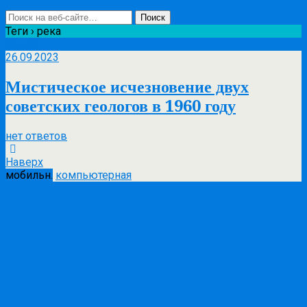
Теги › река
Сен
26
26.09.2023
Мистическое исчезновение двух
советских геологов в 1960 году
нет ответов
Наверх
мобильн.
компьютерная