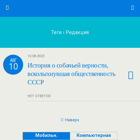
Теги › Редакция
10.08.2023
АВГ
10
История о собачьей верности,
всколыхнувшая общественность
СССР
НЕТ ОТВЕТОВ
Наверх
Мобильн.
Компьютерная