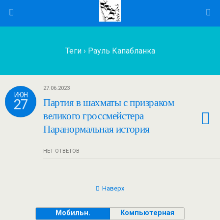
Теги › Рауль Капабланка
27.06.2023
ИЮН
27
Партия в шахматы с призраком
великого гроссмейстера
Паранормальная история
НЕТ ОТВЕТОВ
Наверх
Мобильн.
Компьютерная