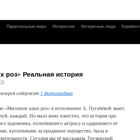
я
Параллельные миры
Интересное
Интересные люди
Корабли-
х роз» Реальная история
g75
галерея содержит
1 фотографию
.
ю «Миллион алых роз» в исполнении А. Пугачёвой знает,
луй, каждый. Но мало кому известно, что история про
ого художника, полюбившего актрису и одарившего её
ами, купленными за проданное имущество, была в
твительности. Сегодня мы её расскажем. Грузинский