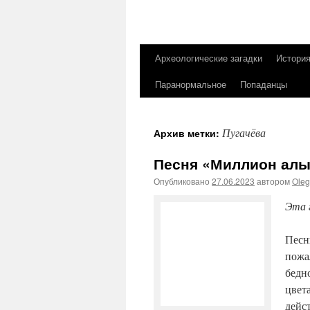
Археологические загадки
Истори
Перейти
Паранормальное
Попаданцы
к
содержимому
Пугачёва
Архив метки:
Песня «Миллион алы
Опубликовано
27.06.2023
автором
Ole
Эта 
Песн
пожа
бедн
цвет
дейс