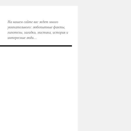
На нашем сайте вас ждет много
увлекательного: любопытные факты,
гипотезы, загадки, мистика, история и
интересные люди…