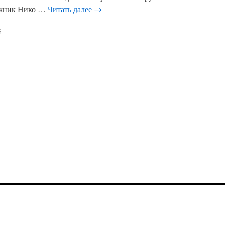
жник Нико …
Читать далее
→
й