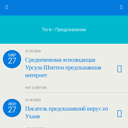
Теги › Предсказание
27.03.2024
МАР
27
Средневековая ясновидящая
Урсула Шиптон предсказавшая
интернет
НЕТ ОТВЕТОВ
27.06.2023
ИЮН
27
Писатель предсказавший вирус из
Уханя