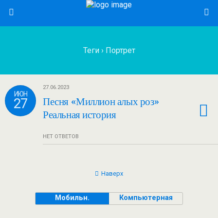
Теги › Портрет
27.06.2023
ИЮН
27
Песня «Миллион алых роз»
Реальная история
НЕТ ОТВЕТОВ
Наверх
Мобильн.
Компьютерная