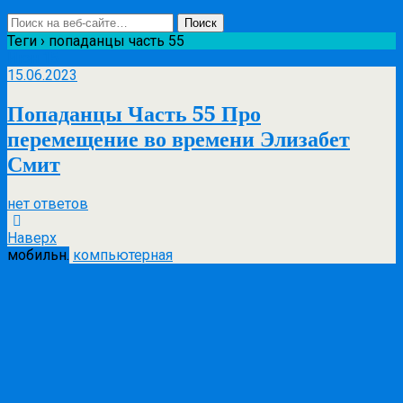
Теги › попаданцы часть 55
Июн
15
15.06.2023
Попаданцы Часть 55 Про
перемещение во времени Элизабет
Смит
нет ответов
Наверх
мобильн.
компьютерная