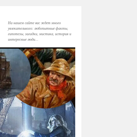
На нашем сайте вас ждет много
увлекательного: любопытные факты,
гипотезы, загадки, мистика, история и
интересные люди…