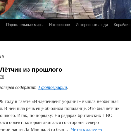
я
Параллельные миры
Интересное
Интересные люди
Корабли-
18
Лётчик из прошлого
g75
галерея содержит
3 фотографии
.
96 году в газете «Индепендент уординг» вышла необычная
ья. В ней шла речь ещё об одном попаданце. Это был лётчик
рошлого. Итак, по порядку: На радарах британских ПВО
ился объект, который двигался со стороны северо-
очной части Ла-Манша. Это был …
Читать далее
→