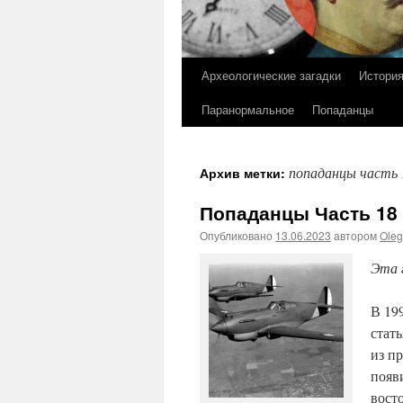
Археологические загадки
Истори
Перейти
Паранормальное
Попаданцы
к
содержимому
попаданцы часть 
Архив метки:
Попаданцы Часть 18 
Опубликовано
13.06.2023
автором
Ole
Эта 
В 19
стат
из п
появ
вост