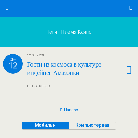
Теги › Племя Каяпо
12.09.2023
СЕН
12
Гости из космоса в культуре
индейцев Амазонки
НЕТ ОТВЕТОВ
Наверх
Мобильн.
Компьютерная