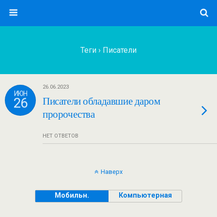
Теги › Писатели
26.06.2023
ИЮН
26
Писатели обладавшие даром
пророчества
НЕТ ОТВЕТОВ
Наверх
Мобильн.
Компьютерная