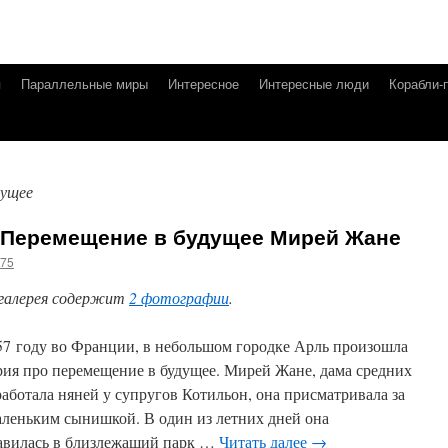
я
Параллельные миры
Интересное
Интересные люди
Корабли-
дущее
 Перемещение в будущее Мирей Жане
g75
галерея содержит
2 фотографии
.
57 году во Франции, в небольшом городке Арль произошла
рия про перемещение в будущее. Мирей Жане, дама средних
 работала няней у супругов Котильон, она присматривала за
аленьким сынишкой. В один из летних дней она
авилась в близлежащий парк …
Читать далее
→