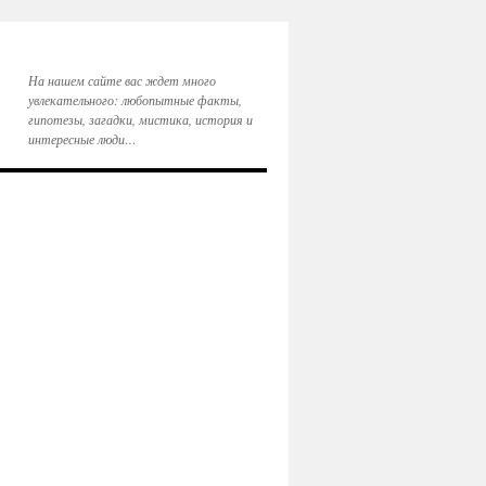
На нашем сайте вас ждет много
увлекательного: любопытные факты,
гипотезы, загадки, мистика, история и
интересные люди…