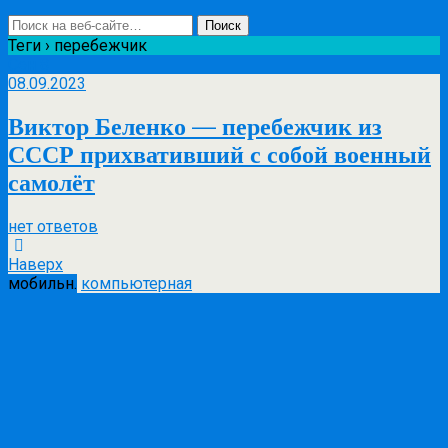
Теги › перебежчик
Сен
8
08.09.2023
Виктор Беленко — перебежчик из
СССР прихвативший с собой военный
самолёт
нет ответов
Наверх
мобильн.
компьютерная