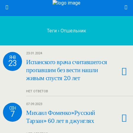
Теги › Отшельник
23.01.2024
ЯНВ
23
Испанского врача считавшегося
пропавшим без вести нашли
живым спустя 20 лет
НЕТ ОТВЕТОВ
07.09.2023
СЕН
7
Михаил Фоменко»Русский
Тарзан» 60 лет в джунглях