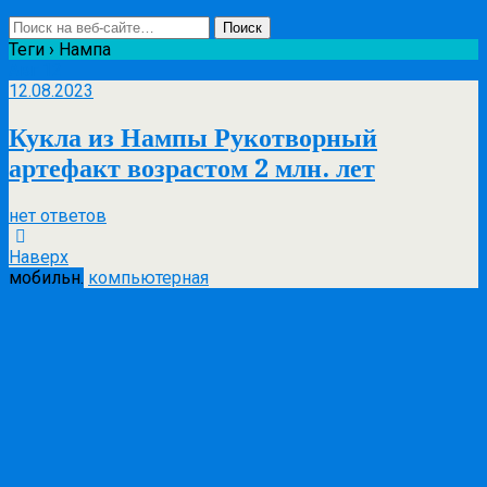
Теги › Нампа
Авг
12
12.08.2023
Кукла из Нампы Рукотворный
артефакт возрастом 2 млн. лет
нет ответов
Наверх
мобильн.
компьютерная