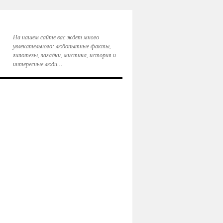
На нашем сайте вас ждет много
увлекательного: любопытные факты,
гипотезы, загадки, мистика, история и
интересные люди…