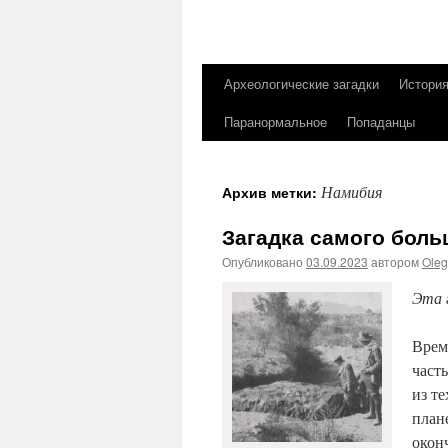
Археологические загадки
Истори
Перейти
Паранормальное
Попаданцы
к
содержимому
Намибия
Архив метки:
Загадка самого боль
Опубликовано
03.09.2023
автором
Ole
Эта 
Врем
часть
из те
план
окон