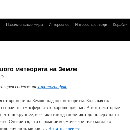
я
Параллельные миры
Интересное
Интересные люди
Корабли-
шого метеорита на Земле
g75
галерея содержит
1 фотографию
.
я от времени на Землю падают метеориты. Большая их
 сгорает в атмосфере и это хорошо для нас. А вот некоторые
х, что покрупнее, всё-таки иногда долетают до поверхности
еты. Считается, что огромное космическое тело когда-то
чило эру динозавров, …
Читать далее
→